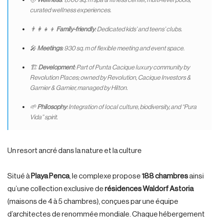
curated wellness experiences.
👨‍👩‍👧‍👦
Family-friendly
: Dedicated kids’ and teens’ clubs.
🎤
Meetings
: 930 sq. m of flexible meeting and event space.
🏗
Development
: Part of Punta Cacique luxury community by
Revolution Places; owned by Revolution, Cacique Investors &
Garnier & Garnier, managed by Hilton.
🌱
Philosophy
: Integration of local culture, biodiversity, and “Pura
Vida” spirit.
Un resort ancré dans la nature et la culture
Situé à
Playa Penca
, le complexe propose
188 chambres
ainsi
qu’une collection exclusive de
résidences Waldorf Astoria
(maisons de 4 à 5 chambres), conçues par une équipe
d’architectes de renommée mondiale. Chaque hébergement