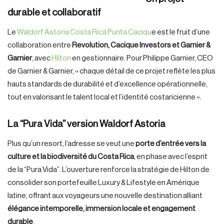
durable et collaboratif
Le
Waldorf Astoria Costa Rica Punta Caciqu
e est le fruit d’une
collaboration entre
Revolution, Cacique Investors et Garnier &
Garnier
, avec
Hilton
en gestionnaire. Pour Philippe Garnier, CEO
de Garnier & Garnier, « chaque détail de ce projet reflète les plus
hauts standards de durabilité et d’excellence opérationnelle,
tout en valorisant le talent local et l’identité costaricienne ».
La “Pura Vida” version
Waldorf
Astoria
Plus qu’un resort, l’adresse se veut une
porte d’entrée vers la
culture et la biodiversité du Costa Rica
, en phase avec l’esprit
de la “Pura Vida”. L’ouverture renforce la stratégie de Hilton de
consolider son portefeuille Luxury & Lifestyle en Amérique
latine, offrant aux voyageurs une nouvelle destination alliant
élégance intemporelle, immersion locale et engagement
durable
.