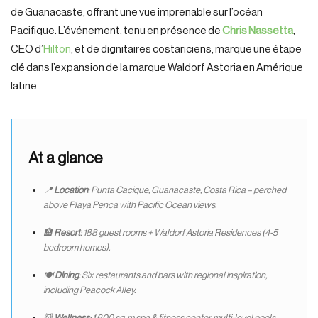
de Guanacaste, offrant une vue imprenable sur l’océan
Pacifique. L’événement, tenu en présence de
Chris Nassetta
,
CEO d’
Hilton
, et de dignitaires costariciens, marque une étape
clé dans l’expansion de la marque Waldorf Astoria en Amérique
latine.
At a glance
📍
Location
: Punta Cacique, Guanacaste, Costa Rica – perched
above Playa Penca with Pacific Ocean views.
🏨
Resort
: 188 guest rooms + Waldorf Astoria Residences (4-5
bedroom homes).
🍽
Dining
: Six restaurants and bars with regional inspiration,
including Peacock Alley.
💆
Wellness
: 1,600 sq. m spa & fitness center, multi-level pools,