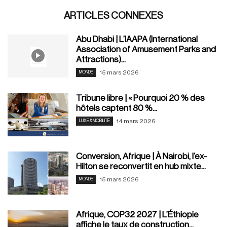
ARTICLES CONNEXES
Abu Dhabi | L’IAAPA (International
Association of Amusement Parks and
Attractions)...
15 mars 2026
MONDE
Tribune libre | « Pourquoi 20 % des
hôtels captent 80 %...
14 mars 2026
LUXE & MOBILITÉ
Conversion, Afrique | À Nairobi, l’ex-
Hilton se reconvertit en hub mixte...
15 mars 2026
MONDE
Afrique, COP32 2027 | L’Éthiopie
affiche le taux de construction...