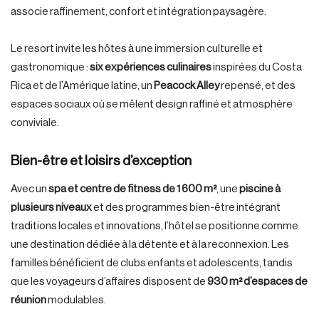
associe raffinement, confort et intégration paysagère.
Le resort invite les hôtes à une immersion culturelle et
gastronomique :
six expériences culinaires
inspirées du Costa
Rica et de l’Amérique latine, un
Peacock Alley
repensé, et des
espaces sociaux où se mêlent design raffiné et atmosphère
conviviale.
Bien-être et loisirs d’exception
Avec un
spa et centre de fitness de 1 600 m²
, une
piscine à
plusieurs niveaux
et des programmes bien-être intégrant
traditions locales et innovations, l’hôtel se positionne comme
une destination dédiée à la détente et à la reconnexion. Les
familles bénéficient de clubs enfants et adolescents, tandis
que les voyageurs d’affaires disposent de
930 m² d’espaces de
réunion
modulables.