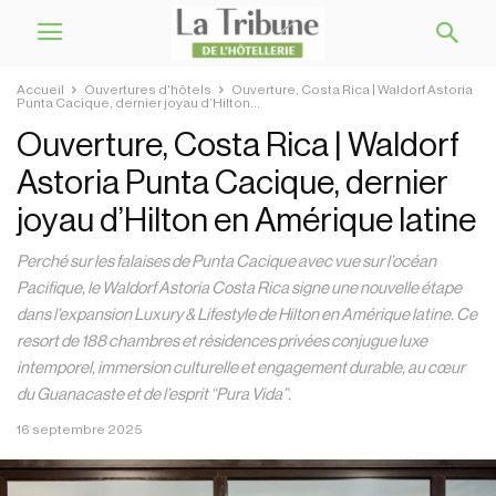
Accueil
Ouvertures d'hôtels
Ouverture, Costa Rica | Waldorf Astoria
Punta Cacique, dernier joyau d’Hilton...
Ouverture, Costa Rica | Waldorf
Astoria Punta Cacique, dernier
joyau d’Hilton en Amérique latine
Perché sur les falaises de Punta Cacique avec vue sur l’océan
Pacifique, le Waldorf Astoria Costa Rica signe une nouvelle étape
dans l’expansion Luxury & Lifestyle de Hilton en Amérique latine. Ce
resort de 188 chambres et résidences privées conjugue luxe
intemporel, immersion culturelle et engagement durable, au cœur
du Guanacaste et de l’esprit “Pura Vida”.
16 septembre 2025