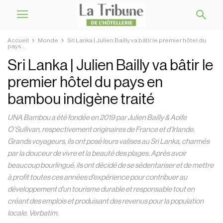
Accueil
Monde
Sri Lanka | Julien Bailly va bâtir le premier hôtel du
pays...
Sri Lanka | Julien Bailly va bâtir le
premier hôtel du pays en
bambou indigène traité
UNA Bambou a été fondée en 2019 par Julien Bailly & Aoife
O’Sullivan, respectivement originaires de France et d’Irlande.
Grands voyageurs, ils ont posé leurs valises au Sri Lanka, charmés
par la douceur de vivre et la beauté des plages. Après avoir
beaucoup bourlingué, ils ont décidé de se sédentariser et de mettre
à profit toutes ces années d'expérience pour contribuer au
développement d'un tourisme durable et responsable tout en
créant des emplois et produisant des revenus pour la population
locale. Verbatim.