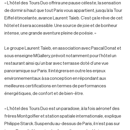
« L’hôtel des Tours Duo offrira une pause céleste, la sensation
de dormir si haut que tout Paris vous appartient, jusqu’à la Tour
Eiffel étincelante, avance Laurent Taïeb. C’est ça le rêve de cet
hôtel et il sera accessible. Une source de joie et de bonheur
intense, une grande aventure pleine de poésie. »
Le groupe Laurent Taïeb, en association avec Pascal Donat et
sous enseigne MGallery, prévoit notamment pour l’hôtel un
restaurant ainsi qu’un bar avec terrasse doté d’une vue
panoramique sur Paris. Il intégrera en outre les enjeux
environnementaux à sa conception en répondant aux
meilleures certifications en termes de performances
énergétiques, de confort et de bien-être.
« L’hôtel des Tours Duo est un paradoxe, à la fois aéronef des
frères Montgolfier et station spatiale internationale, explique
Philippe Starck. Suspendu au-dessus de Paris, il n’est pas sur