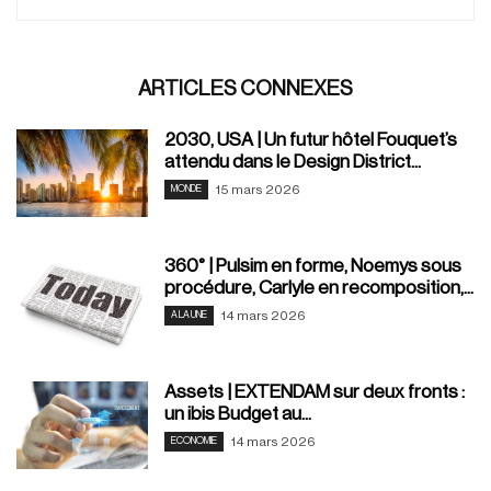
ARTICLES CONNEXES
2030, USA | Un futur hôtel Fouquet’s
attendu dans le Design District...
15 mars 2026
MONDE
360° | Pulsim en forme, Noemys sous
procédure, Carlyle en recomposition,...
14 mars 2026
A LA UNE
Assets | EXTENDAM sur deux fronts :
un ibis Budget au...
14 mars 2026
ECONOMIE