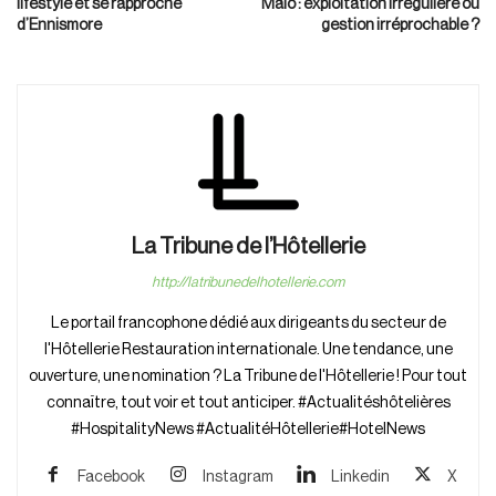
lifestyle et se rapproche
Malo : exploitation irrégulière ou
d’Ennismore
gestion irréprochable ?
La Tribune de l’Hôtellerie
http://latribunedelhotellerie.com
Le portail francophone dédié aux dirigeants du secteur de
l'Hôtellerie Restauration internationale. Une tendance, une
ouverture, une nomination ? La Tribune de l'Hôtellerie ! Pour tout
connaître, tout voir et tout anticiper. #Actualitéshôtelières
#HospitalityNews #ActualitéHôtellerie#HotelNews
Facebook
Instagram
Linkedin
X