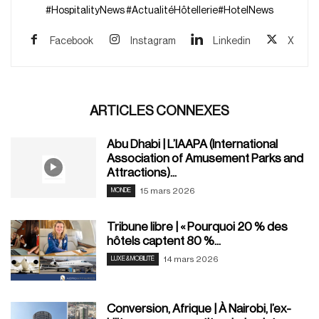
#HospitalityNews #ActualitéHôtellerie#HotelNews
Facebook
Instagram
Linkedin
X
ARTICLES CONNEXES
Abu Dhabi | L’IAAPA (International
Association of Amusement Parks and
Attractions)...
15 mars 2026
MONDE
Tribune libre | « Pourquoi 20 % des
hôtels captent 80 %...
14 mars 2026
LUXE & MOBILITÉ
Conversion, Afrique | À Nairobi, l’ex-