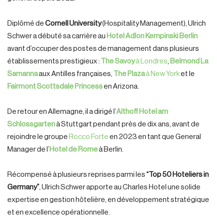
Diplômé de
Cornell University
(Hospitality Management), Ulrich
Schwer a débuté sa carrière au
Hotel Adlon Kempinski Berlin
avant d’occuper des postes de management dans plusieurs
établissements prestigieux :
The Savoy
à Londres
,
Belmond La
Samanna
aux Antilles françaises,
The Plaza
à New York
et le
Fairmont Scottsdale Princess
en Arizona.
De retour en Allemagne, il a dirigé l’
Althoff Hotel am
Schlossgarten
à Stuttgart pendant près de dix ans, avant de
rejoindre le groupe
Rocco Forte
en 2023 en tant que General
Manager de l’
Hotel de Rome
à Berlin.
Récompensé à plusieurs reprises parmi les
“Top 50 Hoteliers in
Germany”
, Ulrich Schwer apporte au Charles Hotel une solide
expertise en gestion hôtelière, en développement stratégique
et en excellence opérationnelle.