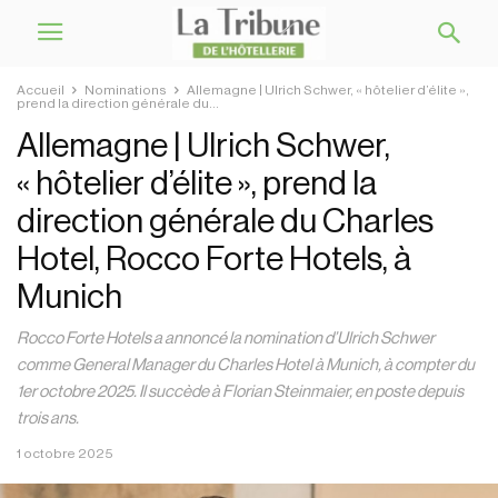
Accueil
Nominations
Allemagne | Ulrich Schwer, « hôtelier d’élite »,
prend la direction générale du...
Allemagne | Ulrich Schwer,
« hôtelier d’élite », prend la
direction générale du Charles
Hotel, Rocco Forte Hotels, à
Munich
Rocco Forte Hotels a annoncé la nomination d’Ulrich Schwer
comme General Manager du Charles Hotel à Munich, à compter du
1er octobre 2025. Il succède à Florian Steinmaier, en poste depuis
trois ans.
1 octobre 2025