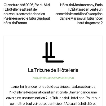
Ouverture été 2026, Pic du Midi
Hôtel de Montmorency, Paris
| L’hôtellerie atteint de
| L’État met en vente un
nouveaux sommets dans les
ensemble immobilier d’exception
Pyrénées avec le futur plus haut
dans le Marais : un futur hôtel
hôtel de France
haut de gamme ?
La Tribune de l’Hôtellerie
http://latribunedelhotellerie.com
Le portail francophone dédié aux dirigeants du secteur de
l'Hôtellerie Restauration internationale. Une tendance, une
ouverture, une nomination ? La Tribune de l'Hôtellerie ! Pour tout
connaître, tout voir et tout anticiper. #Actualitéshôtelières