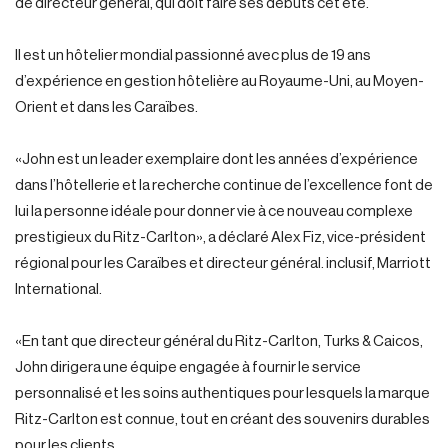
de directeur général, qui doit faire ses débuts cet été.
Il est un hôtelier mondial passionné avec plus de 19 ans
d’expérience en gestion hôtelière au Royaume-Uni, au Moyen-
Orient et dans les Caraïbes.
«John est un leader exemplaire dont les années d’expérience
dans l’hôtellerie et la recherche continue de l’excellence font de
lui la personne idéale pour donner vie à ce nouveau complexe
prestigieux du Ritz-Carlton», a déclaré Alex Fiz, vice-président
régional pour les Caraïbes et directeur général. inclusif, Marriott
International.
«En tant que directeur général du Ritz-Carlton, Turks & Caicos,
John dirigera une équipe engagée à fournir le service
personnalisé et les soins authentiques pour lesquels la marque
Ritz-Carlton est connue, tout en créant des souvenirs durables
pour les clients.