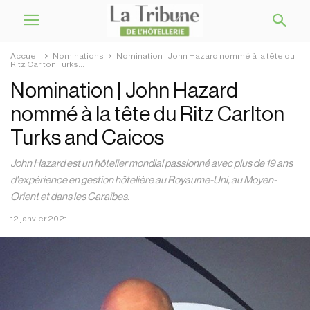
Accueil
Nominations
Nomination | John Hazard nommé à la tête du
Ritz Carlton Turks...
Nomination | John Hazard
nommé à la tête du Ritz Carlton
Turks and Caicos
John Hazard est un hôtelier mondial passionné avec plus de 19 ans
d'expérience en gestion hôtelière au Royaume-Uni, au Moyen-
Orient et dans les Caraïbes.
12 janvier 2021