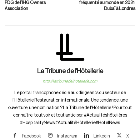
PDG de l’IHG Owners
fréquenté au monde en 2021:
Association
Dubaï à Londres
La Tribune de l’Hôtellerie
http://latribunedelhotellerie.com
Le portail francophone dédié aux dirigeants du secteur de
l'Hôtellerie Restauration internationale. Une tendance, une
ouverture, une nomination ? La Tribune de l'Hôtellerie ! Pour tout
connaître, tout voir et tout anticiper. #Actualitéshôtelières
#HospitalityNews #ActualitéHôtellerie#HotelNews
Facebook
Instagram
Linkedin
X