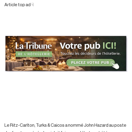
Article top ad ☟
Le Ritz-Carlton, Turks & Caicos a nommé John Hazard au poste