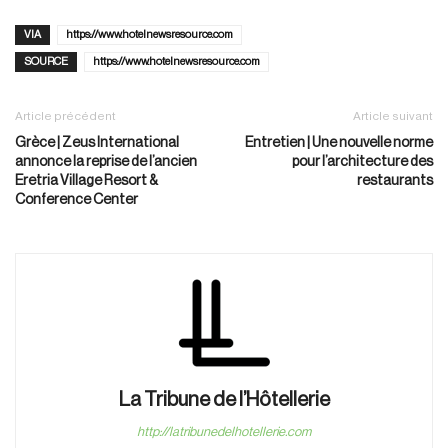
VIA
https://www.hotelnewsresource.com
SOURCE
https://www.hotelnewsresource.com
Article précédent
Article suivant
Grèce | Zeus International
Entretien | Une nouvelle norme
annonce la reprise de l’ancien
pour l’architecture des
Eretria Village Resort &
restaurants
Conference Center
La Tribune de l’Hôtellerie
http://latribunedelhotellerie.com