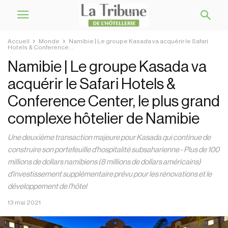
Accueil
Monde
Namibie | Le groupe Kasada va acquérir le Safari
Hotels & Conference...
Namibie | Le groupe Kasada va
acquérir le Safari Hotels &
Conference Center, le plus grand
complexe hôtelier de Namibie
Une deuxième transaction majeure pour Kasada qui continue de
construire son portefeuille d'hospitalité subsaharienne - Plus de 100
millions de dollars namibiens (8 millions de dollars américains)
d'investissement supplémentaire prévu pour les rénovations et le
développement de l'hôtel
13 mai 2021