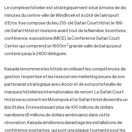
Le complexe hôtelier est stratégiquement situé à moins de dix
minutes du centre-ville de Windhoek et à côté de l’aéroport
d’Eros. Il se compose du lieu 215-clé Safari Court Hôtel, le 199-
clé Safari Hôtel et réunions avant tout de la Namibie, Incentives,
conférence, expositions (MICE), la Conférence Safari Court
2
Center qui comprend un 1600m
grande salle de bal qui peut
contenir jusqu’à 2400 délégués.
Kasada renommera les hôtels en utilisant les compétences de
gestion, l’expertise et les ressources marketing issues de son
partenariat stratégique avec Accor et de son portefeuille de
marques hôtelières internationales de renom. Le Safari Court
Hotel sera converti en Mövenpick et le Safari Hotel deviendra un
ibis Styles. En investissant plus de 100 millions de dollars
namibiens (8 millions de dollars américains) dans cette
rénovation, Kasada améliorera davantage les installations de
conférence existantes, qui sont une plaque tournante pour les