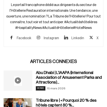
Le portail francophone dédié aux dirigeants du secteur de
l'Hôtellerie Restauration internationale. Une tendance, une
ouverture, une nomination ? La Tribune de l'Hôtellerie ! Pour tout
connaître, tout voir et tout anticiper. #Actualitéshôtelières
#HospitalityNews #ActualitéHôtellerie#HotelNews
Facebook
Instagram
Linkedin
X
ARTICLES CONNEXES
Abu Dhabi | L’IAAPA (International
Association of Amusement Parks and
Attractions)...
15 mars 2026
MONDE
Tribune libre | « Pourquoi 20 % des
hôtels captent 80 %...