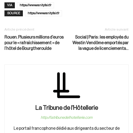
VIA
https://www.vanityfair.fr
SOURCE
https://www.vanityfair.fr
Article précédent
Article suivant
Rouen. Plusieurs millions d’euros
Social | Paris : les employés du
pour le « rafraîchissement » de
Westin Vendôme emportés par
l’hôtel de Bourgtheroulde
la vague de licenciements…
La Tribune de l’Hôtellerie
http://latribunedelhotellerie.com
Le portail francophone dédié aux dirigeants du secteur de