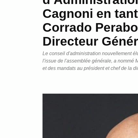
Cagnoni en tant
Corrado Perabon
Directeur Génér
Le conseil d'administration nouvellement élu 
l'issue de l'assemblée générale, a nommé M
et des mandats au président et chef de la d