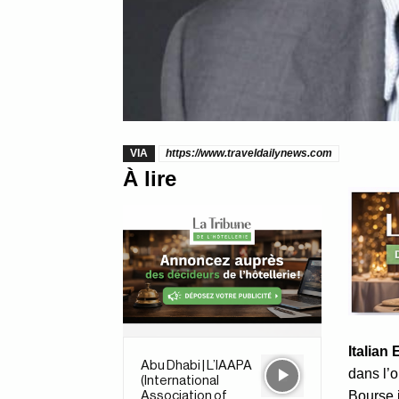
VIA
https://www.traveldailynews.com
À lire
Italian
Abu Dhabi | L’IAAPA
dans l’o
(International
Bourse 
Association of