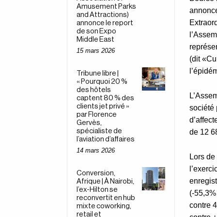
Amusement Parks
annonce
and Attractions)
Extraord
annonce le report
de son Expo
l’Assem
Middle East
représen
15 mars 2026
(dit «Cu
l’épidé
Tribune libre |
« Pourquoi 20 %
des hôtels
L’Assem
captent 80 % des
clients jet privé »
société 
par Florence
d’affect
Gervès,
spécialiste de
de 12 6
l’aviation d’affaires
14 mars 2026
Lors de
l’exerc
Conversion,
enregist
Afrique | À Nairobi,
l’ex-Hilton se
(-55,3% 
reconvertit en hub
contre 4
mixte coworking,
retail et