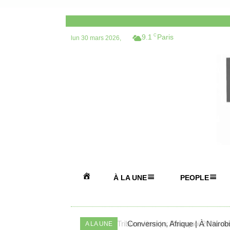
9.1
C
Paris
lun 30 mars 2026,
A
À LA UNE
PEOPLE
C
Conversion, Afrique | À Nairobi,
A LA UNE
C