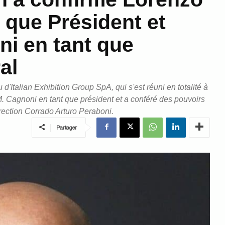
 que Président et
i en tant que
al
d'Italian Exhibition Group SpA, qui s'est réuni en totalité à
. Cagnoni en tant que président et a conféré des pouvoirs
irection Corrado Arturo Peraboni.
Partager