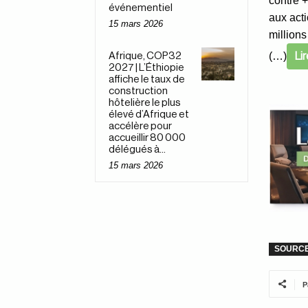
contre +
événementiel
aux acti
15 mars 2026
millions
(…)
Li
Afrique, COP32
2027 | L’Éthiopie
affiche le taux de
construction
hôtelière le plus
élevé d’Afrique et
accélère pour
accueillir 80 000
délégués à...
15 mars 2026
SOURC
P