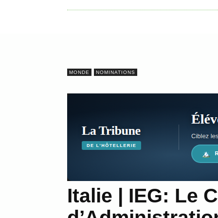
U
E
I
MONDE
NOMINATIONS
L
Italie | IEG: Le 
d’Administratio