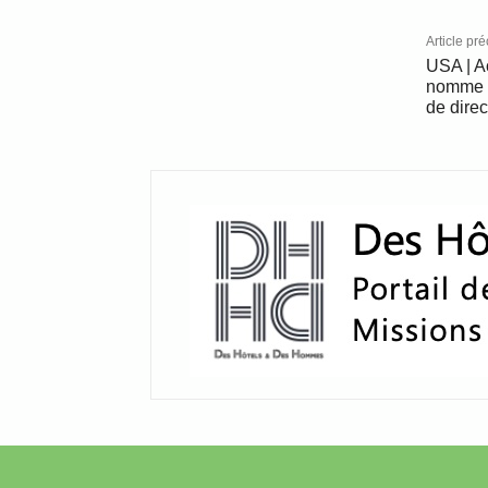
Article pr
USA | A
nomme M
de direc