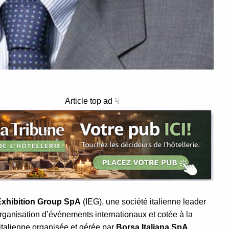
Lorenzo Cagnoni
Article top ad ☟
 Exhibition Group SpA
(IEG), une société italienne leader
rganisation d’événements internationaux et cotée à la
italienne organisée et gérée par
Borsa Italiana SpA
,