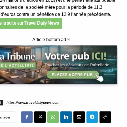
24 millions d’euros en 2019) et une perte nette attribuable
onnaires de la société mère pour la période de 11,3
 d’euros contre un bénéfice de 12,9 l’année précédente.
re la suite sur Travel Daily News
Article bottom ad ☟
E
https://www.traveldailynews.com
artager