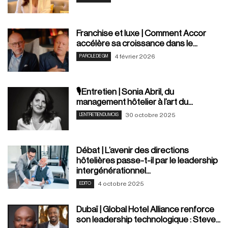
Franchise et luxe | Comment Accor
accélère sa croissance dans le...
4 février 2026
PAROLE DE GM
🎙️Entretien | Sonia Abril, du
management hôtelier à l’art du...
30 octobre 2025
L'ENTRETIEN DU MOIS
Débat | L’avenir des directions
hôtelières passe-t-il par le leadership
intergénérationnel...
4 octobre 2025
EDITO
Dubaï | Global Hotel Alliance renforce
son leadership technologique : Steve...