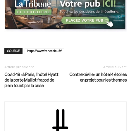
SOURCE
https://www.francebleu.fr/
Article précédent
Article suivant
Covid-19 : à Paris, l’hôtel Hyatt
Contrexéville : un hôtel 4 étoiles
de la porte Maillot frappé de
en projet pour les thermes
plein fouet par la crise