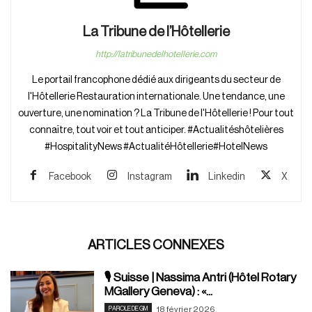
La Tribune de l’Hôtellerie
http://latribunedelhotellerie.com
Le portail francophone dédié aux dirigeants du secteur de
l'Hôtellerie Restauration internationale. Une tendance, une
ouverture, une nomination ? La Tribune de l'Hôtellerie ! Pour tout
connaître, tout voir et tout anticiper. #Actualitéshôtelières
#HospitalityNews #ActualitéHôtellerie#HotelNews
Facebook
Instagram
Linkedin
X
ARTICLES CONNEXES
🎙️ Suisse | Nassima Antri (Hôtel Rotary
MGallery Geneva) : «...
18 février 2026
PAROLE DE GM