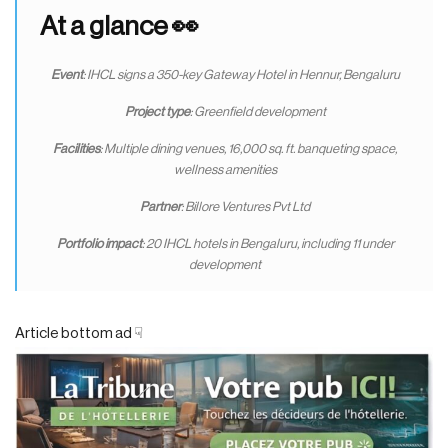
At a glance 👀
Event
: IHCL signs a 350-key Gateway Hotel in Hennur, Bengaluru
Project type
: Greenfield development
Facilities
: Multiple dining venues, 16,000 sq. ft. banqueting space,
wellness amenities
Partner
: Billore Ventures Pvt Ltd
Portfolio impact
: 20 IHCL hotels in Bengaluru, including 11 under
development
Article bottom ad ☟