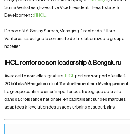
Suma Venkatesh, Executive Vice President – Real Estate &
Development
d’IHCL
.
De son côté, Sanjay Suresh, Managing Director de Billore
Ventures, a souligné la continuité de la relation avec le groupe
hôtelier.
IHCL renforce son leadership à Bengaluru
Avec cette nouvelle signature,
IHCL
portera son portefeuille à
20 hôtels à Bengaluru
, dont
11 actuellement en développement
.
Le groupe confirme ainsi l’importance stratégique de la ville
dans sa croissance nationale, en capitalisant sur des marques
adaptées à l’évolution des usages urbains et suburbains.