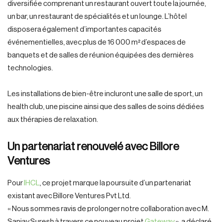
diversifiée comprenant un restaurant ouvert toute la journée,
un bar, un restaurant de spécialités et un lounge. L’hôtel
disposera également d’importantes capacités
événementielles, avec plus de 16 000 m² d’espaces de
banquets et de salles de réunion équipées des dernières
technologies.
Les installations de bien-être incluront une salle de sport, un
health club, une piscine ainsi que des salles de soins dédiées
aux thérapies de relaxation.
Un partenariat renouvelé avec Billore
Ventures
Pour
IHCL
, ce projet marque la poursuite d’un partenariat
existant avec Billore Ventures Pvt Ltd.
« Nous sommes ravis de prolonger notre collaboration avec M.
Sanjay Suresh à travers ce nouveau projet
Gateway
», a déclaré