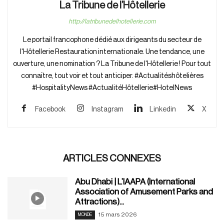
La Tribune de l’Hôtellerie
http://latribunedelhotellerie.com
Le portail francophone dédié aux dirigeants du secteur de
l'Hôtellerie Restauration internationale. Une tendance, une
ouverture, une nomination ? La Tribune de l'Hôtellerie ! Pour tout
connaître, tout voir et tout anticiper. #Actualitéshôtelières
#HospitalityNews #ActualitéHôtellerie#HotelNews
Facebook
Instagram
Linkedin
X
ARTICLES CONNEXES
Abu Dhabi | L’IAAPA (International
Association of Amusement Parks and
Attractions)...
15 mars 2026
MONDE