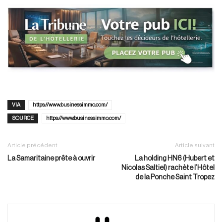
VIA
https://www.businessimmo.com/
SOURCE
https://www.businessimmo.com/
Article précédent
Article suivant
La Samaritaine prête à ouvrir
La holding HN6 (Hubert et
Nicolas Saltiel) rachète l’Hôtel
de la Ponche Saint Tropez