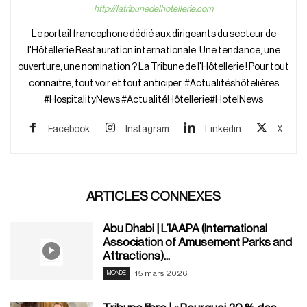
http://latribunedelhotellerie.com
Le portail francophone dédié aux dirigeants du secteur de
l'Hôtellerie Restauration internationale. Une tendance, une
ouverture, une nomination ? La Tribune de l'Hôtellerie ! Pour tout
connaître, tout voir et tout anticiper. #Actualitéshôtelières
#HospitalityNews #ActualitéHôtellerie#HotelNews
Facebook
Instagram
Linkedin
X
ARTICLES CONNEXES
Abu Dhabi | L’IAAPA (International
Association of Amusement Parks and
Attractions)...
15 mars 2026
MONDE