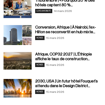
Tribune libre | « Pourquoi 20 % des
hôtels captent 80 %...
14 mars 2026
LUXE & MOBILITÉ
Conversion, Afrique | À Nairobi, l’ex-
Hilton se reconvertit en hub mixte...
15 mars 2026
MONDE
Afrique, COP32 2027 | L’Éthiopie
affiche le taux de construction...
15 mars 2026
MONDE
2030, USA | Un futur hôtel Fouquet’s
attendu dans le Design District...
15 mars 2026
MONDE