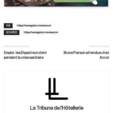
VIA
https://www.gabonreview.com
SOURCE
https://www.gabonreview.com
Article précédent
Article suivant
Emploi : les Ehpad recrutent
Brune Poirson attendue chez
pendant la crise sanitaire
Accor
La Tribune de l’Hôtellerie