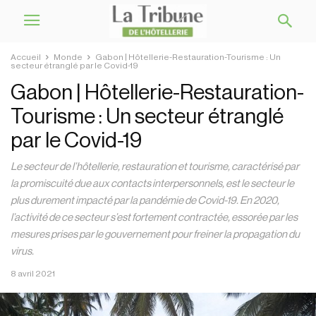
Accueil
Monde
Gabon | Hôtellerie-Restauration-Tourisme : Un
secteur étranglé par le Covid-19
Gabon | Hôtellerie-Restauration-
Tourisme : Un secteur étranglé
par le Covid-19
Le secteur de l’hôtellerie, restauration et tourisme, caractérisé par
la promiscuité due aux contacts interpersonnels, est le secteur le
plus durement impacté par la pandémie de Covid-19. En 2020,
l’activité de ce secteur s’est fortement contractée, essorée par les
mesures prises par le gouvernement pour freiner la propagation du
virus.
8 avril 2021