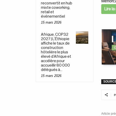
Menorca
reconvertit en hub
mixte coworking,
Lire l
retail et
événementiel
15 mars 2026
Afrique, COP32
2027 | L’Éthiopie
affiche le taux de
construction
hôtelière le plus
élevé d’Afrique et
accélère pour
accueillir 80 000
délégués à...
15 mars 2026
SOURC
P
Article pr