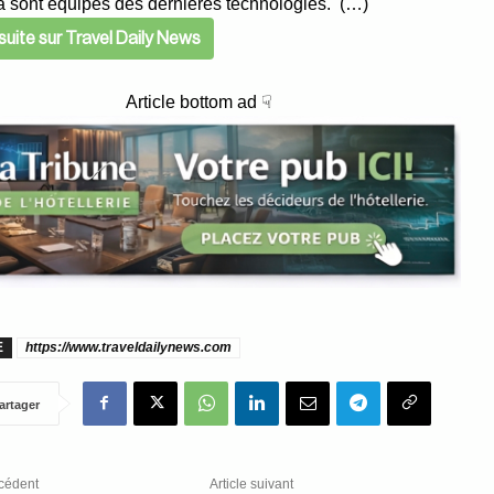
 sont équipés des dernières technologies. (…)
a suite sur Travel Daily News
Article bottom ad ☟
E
https://www.traveldailynews.com
artager
écédent
Article suivant