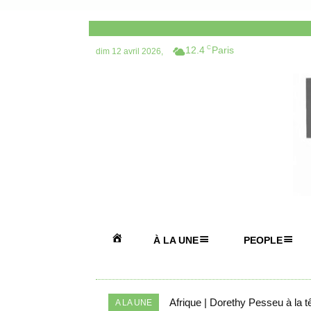
12.4
C
Paris
dim 12 avril 2026,
A
À LA UNE
PEOPLE
C
Afrique | Dorethy Pesseu à la 
A LA UNE
C