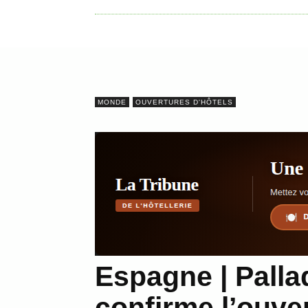
U
E
I
MONDE
OUVERTURES D'HÔTELS
L
Espagne | Pall
confirme l’ouve