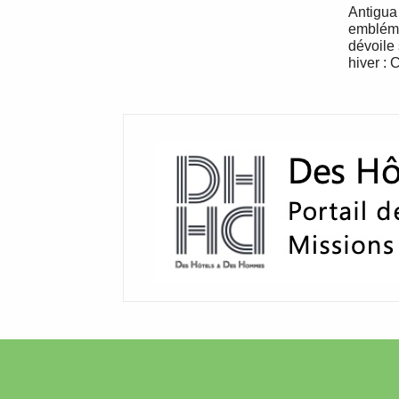
Antigua 
embléma
dévoile 
hiver : 