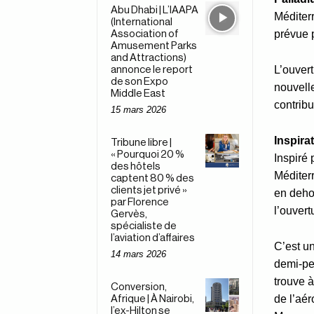
Abu Dhabi | L’IAAPA
Méditerr
(International
prévue p
Association of
Amusement Parks
and Attractions)
L’ouver
annonce le report
de son Expo
nouvelle
Middle East
contribu
15 mars 2026
Inspira
Tribune libre |
« Pourquoi 20 %
Inspiré 
des hôtels
Méditer
captent 80 % des
clients jet privé »
en deho
par Florence
l’ouver
Gervès,
spécialiste de
l’aviation d’affaires
C’est un
14 mars 2026
demi-pen
trouve 
Conversion,
de l’aé
Afrique | À Nairobi,
l’ex-Hilton se