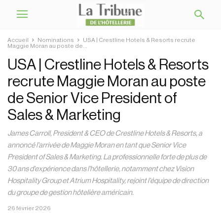
Accueil
Nominations
USA | Crestline Hotels & Resorts recrute
Maggie Moran au poste de...
USA | Crestline Hotels & Resorts
recrute Maggie Moran au poste
de Senior Vice President of
Sales & Marketing
James Carroll, President & CEO de Crestline Hotels & Resorts, a
annoncé l'arrivée de Maggie Moran en tant que Senior Vice
President of Sales & Marketing. La professionnelle forte de plus de
30 ans d'expérience dans l'hôtellerie, notamment chez Vision
Hospitality Group et Atrium Hospitality, rejoint l'équipe de direction
du groupe de gestion hôtelière américain.
26 février 2026