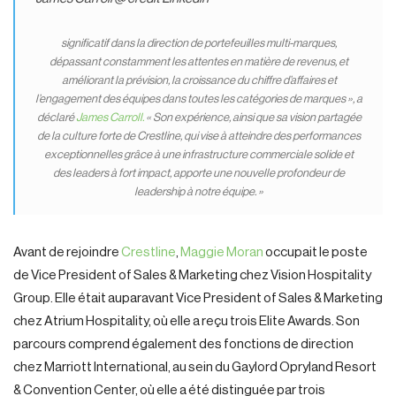
significatif dans la direction de portefeuilles multi-marques,
dépassant constamment les attentes en matière de revenus, et
améliorant la prévision, la croissance du chiffre d’affaires et
l’engagement des équipes dans toutes les catégories de marques », a
déclaré
James Carroll.
« Son expérience, ainsi que sa vision partagée
de la culture forte de Crestline, qui vise à atteindre des performances
exceptionnelles grâce à une infrastructure commerciale solide et
des leaders à fort impact, apporte une nouvelle profondeur de
leadership à notre équipe. »
Avant de rejoindre
Crestline
,
Maggie Moran
occupait le poste
de Vice President of Sales & Marketing chez Vision Hospitality
Group. Elle était auparavant Vice President of Sales & Marketing
chez Atrium Hospitality, où elle a reçu trois Elite Awards. Son
parcours comprend également des fonctions de direction
chez Marriott International, au sein du Gaylord Opryland Resort
& Convention Center, où elle a été distinguée par trois