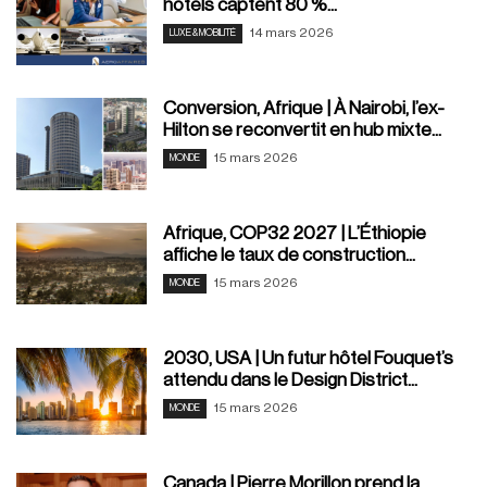
hôtels captent 80 %...
14 mars 2026
LUXE & MOBILITÉ
Conversion, Afrique | À Nairobi, l’ex-
Hilton se reconvertit en hub mixte...
15 mars 2026
MONDE
Afrique, COP32 2027 | L’Éthiopie
affiche le taux de construction...
15 mars 2026
MONDE
2030, USA | Un futur hôtel Fouquet’s
attendu dans le Design District...
15 mars 2026
MONDE
Canada | Pierre Morillon prend la