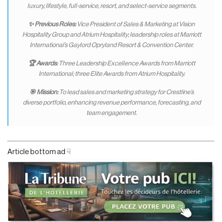
luxury, lifestyle, full-service, resort, and select-service segments.
✨ Previous Roles:
Vice President of Sales & Marketing at Vision
Hospitality Group and Atrium Hospitality; leadership roles at Marriott
International’s Gaylord Opryland Resort & Convention Center.
🏆 Awards:
Three Leadership Excellence Awards from Marriott
International; three Elite Awards from Atrium Hospitality.
🎯 Mission:
To lead sales and marketing strategy for Crestline’s
diverse portfolio, enhancing revenue performance, forecasting, and
team engagement.
Article bottom ad ☟