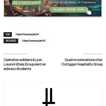
VIA
https://www.capital.fr/
SOURCE
https://www.capital.fr/
Article précédent
Article suivant
Opération solidaire à Lyon.
Quatre nominations chez
Louvre Hôtels Group vient en
Outrigger Hospitality Group
aide aux étudiants