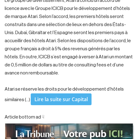
Le groupe de divertissement, Atari a conclu un accord de
licence avec le Groupe ICICB pour le développement d’hôtels
de marque Atari. Selon l’accord, les premiers hôtels seront
construits dans une sélection de lieux en dehors des États-
Unis. Dubaï, Gibraltar et l’Espagne seront les premiers pays à
accueillir des hôtels Atari. Selon les dispositions de l’accord, le
groupe français a droit à 5% des revenus générés par les
hôtels. En outre, ICICB s’est engagé à verser à Atari un montant
de 0,5 million de dollars au titre de consulting fees et d’une
avance non remboursable.
Atari se réserve les droits pour le développement d’hôtels
Lire la suite sur Capital
similaires (…)
Article bottom ad ☟